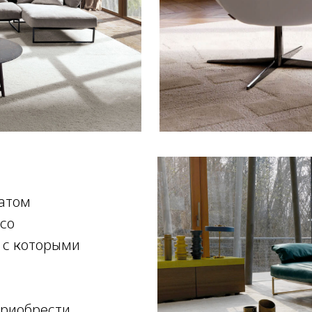
татом
 со
 с которыми
приобрести