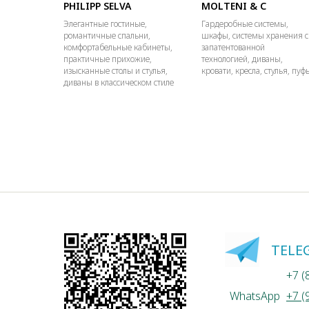
PHILIPP SELVA
MOLTENI & C
Элегантные гостиные,
Гардеробные системы,
романтичные спальни,
шкафы, системы хранения с
комфортабельные кабинеты,
запатентованной
практичные прихожие,
технологией, диваны,
изысканные столы и стулья,
кровати, кресла, стулья, пуф
диваны в классическом стиле
TELE
+7 (
WhatsApp
+7 (