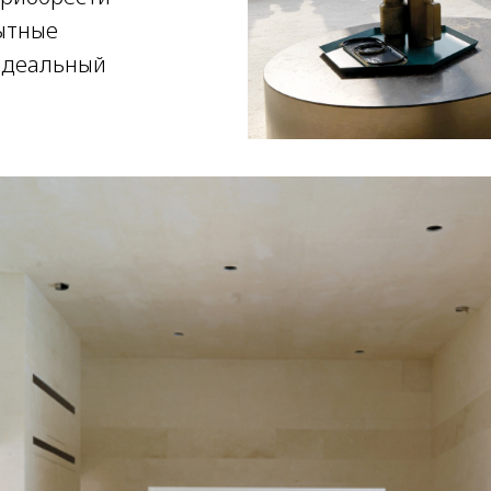
пытные
идеальный