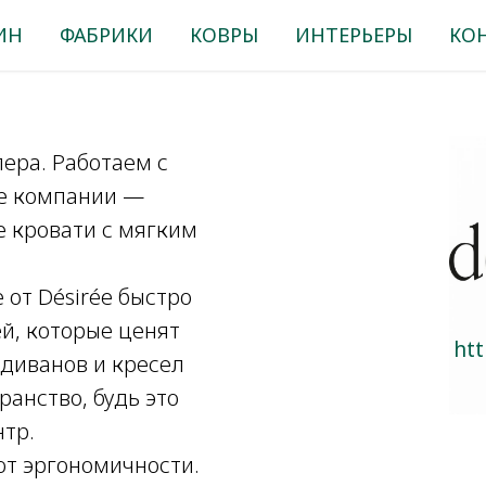
ИН
ФАБРИКИ
КОВРЫ
ИНТЕРЬЕРЫ
КО
ера. Работаем с
те компании —
е кровати с мягким
от Désirée быстро
й, которые ценят
htt
 диванов и кресел
анство, будь это
нтр.
ют эргономичности.