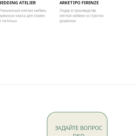
BEDDING ATELIER
ARKETIPO FIRENZE
Итальянская мягкая мебель
Лидер в производстве
премиум-класса для спален
мягкой мебели со строгим
и гостиных
дизайном
ЗАДАЙТЕ ВОПРОС