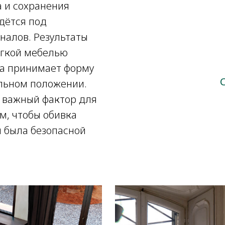
а и сохранения
дётся под
алов. Результаты
мягкой мебелью
она принимает форму
ильном положении.
 важный фактор для
ом, чтобы обивка
 была безопасной
в салоне «D&D»