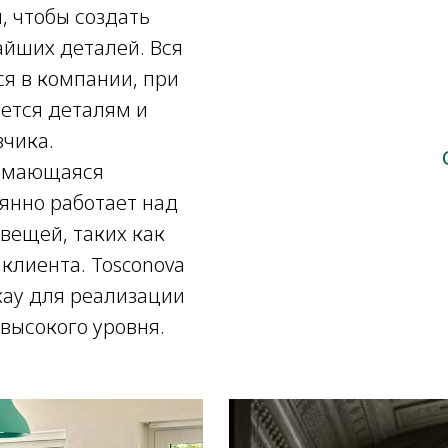
, чтобы создать
йших деталей. Вся
ся в компании, при
ется деталям и
чика.
нимающаяся
оянно работает над
вещей, таких как
клиента. Tosconova
хау для реализации
высокого уровня.
е «D&D»