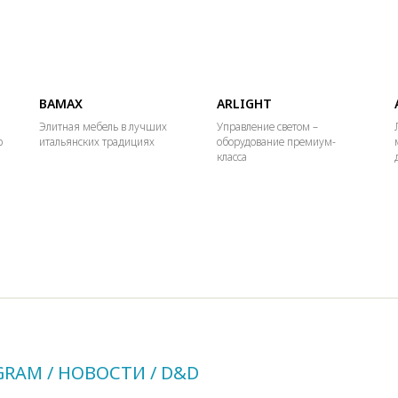
BAMAX
ARLIGHT
Элитная мебель в лучших
Управление светом –
р
итальянских традициях
оборудование премиум-
класса
GRAM / НОВОСТИ / D&D