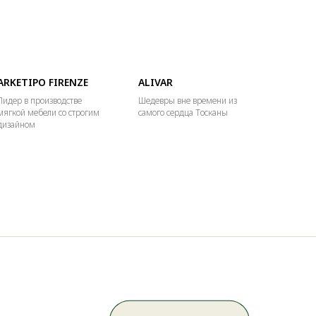
ARKETIPO FIRENZE
ALIVAR
Лидер в производстве
Шедевры вне времени из
мягкой мебели со строгим
самого сердца Тосканы
дизайном