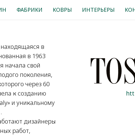
ИН
ФАБРИКИ
КОВРЫ
ИНТЕРЬЕРЫ
КО
 находящаяся в
нованная в 1963
я начала свой
лодого поколения,
оторого через 60
вела к созданию
htt
aly» и уникальному
.
аботают дизайнеры
ных работ,